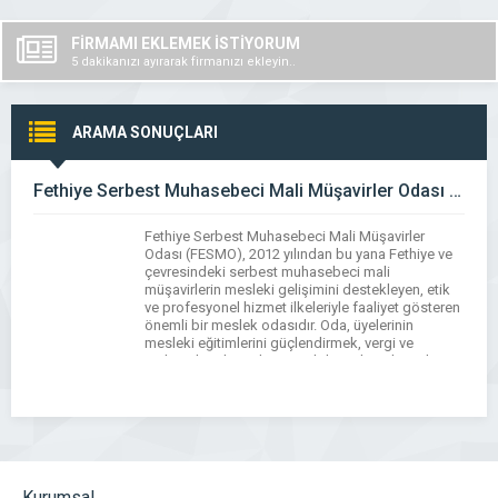
FİRMAMI EKLEMEK İSTİYORUM
5 dakikanızı ayırarak firmanızı ekleyin..
ARAMA SONUÇLARI
Fethiye Serbest Muhasebeci Mali Müşavirler Odası (FESMO)
Fethiye Serbest Muhasebeci Mali Müşavirler
Odası (FESMO), 2012 yılından bu yana Fethiye ve
çevresindeki serbest muhasebeci mali
müşavirlerin mesleki gelişimini destekleyen, etik
ve profesyonel hizmet ilkeleriyle faaliyet gösteren
önemli bir meslek odasıdır. Oda, üyelerinin
mesleki eğitimlerini güçlendirmek, vergi ve
muhasebe alanında güncel düzenlemeleri takip
etmek, mesleki standartları yükseltmek ve
meslektaşlarına rehberlik etmek amacıyla
seminerler, eğitim […]
Kurumsal