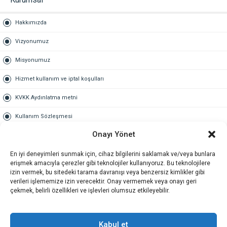
Hakkımızda
Vizyonumuz
Misyonumuz
Hizmet kullanım ve iptal koşulları
KVKK Aydınlatma metni
Kullanım Sözleşmesi
Onayı Yönet
Gold Üyelik
En iyi deneyimleri sunmak için, cihaz bilgilerini saklamak ve/veya bunlara
Gold üyelik nedir
erişmek amacıyla çerezler gibi teknolojiler kullanıyoruz. Bu teknolojilere
izin vermek, bu sitedeki tarama davranışı veya benzersiz kimlikler gibi
Kariyer
verileri işlememize izin verecektir. Onay vermemek veya onayı geri
çekmek, belirli özellikleri ve işlevleri olumsuz etkileyebilir.
İş Başvuru Formu
İletişim
Kabul et