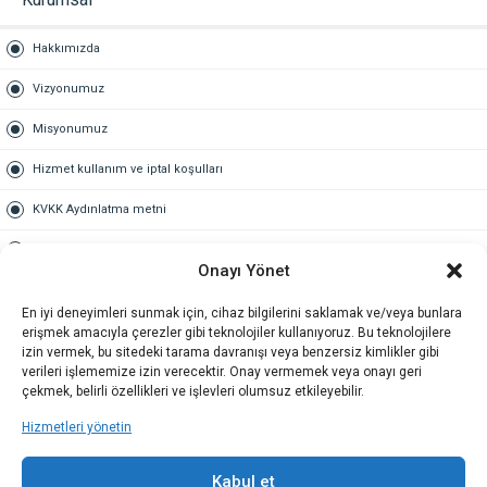
Hakkımızda
Vizyonumuz
Misyonumuz
Hizmet kullanım ve iptal koşulları
KVKK Aydınlatma metni
Kullanım Sözleşmesi
Onayı Yönet
Gold Üyelik
En iyi deneyimleri sunmak için, cihaz bilgilerini saklamak ve/veya bunlara
erişmek amacıyla çerezler gibi teknolojiler kullanıyoruz. Bu teknolojilere
Gold üyelik nedir
izin vermek, bu sitedeki tarama davranışı veya benzersiz kimlikler gibi
verileri işlememize izin verecektir. Onay vermemek veya onayı geri
Kariyer
çekmek, belirli özellikleri ve işlevleri olumsuz etkileyebilir.
Hizmetleri yönetin
İş Başvuru Formu
İletişim
Kabul et