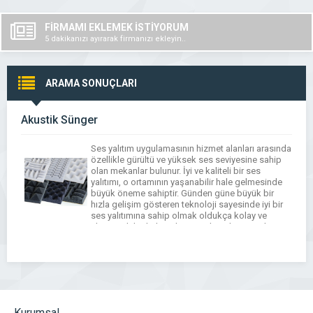
FİRMAMI EKLEMEK İSTİYORUM
5 dakikanızı ayırarak firmanızı ekleyin..
ARAMA SONUÇLARI
Akustik Sünger
Ses yalıtım uygulamasının hizmet alanları arasında
özellikle gürültü ve yüksek ses seviyesine sahip
olan mekanlar bulunur. İyi ve kaliteli bir ses
yalıtımı, o ortamının yaşanabilir hale gelmesinde
büyük öneme sahiptir. Günden güne büyük bir
hızla gelişim gösteren teknoloji sayesinde iyi bir
ses yalıtımına sahip olmak oldukça kolay ve
ekonomik bir hale gelmiştir. Akustik süngerlerin
uygulaması […]
Kurumsal