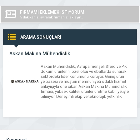
FİRMAMI EKLEMEK İSTİYORUM
5 dakikanızı ayırarak firmanızı ekleyin..
ARAMA SONUÇLARI
Askan Makina Mühendislik
Askan Mühendislik, Avrupa menşeli Sfero ve Pik
döküm ürünlerini özel ölçü ve ebatlarda sunarak
sektördeki lider konumunu koruyor. Geniş ürün
yelpazesi ve müşteri memnuniyeti odaklı hizmet
anlayışıyla öne çıkan Askan Makina Mühendislik
firması, yüksek kaliteli ürünler üretme kabiliyetiyle
biliniyor. Deneyimli ekip ve teknolojik yetkinlik
sayesinde Sfero döküm (GGG40 ve GGG50) ile Pik
döküm, özellikle mukavemet, […]
Kurumsal