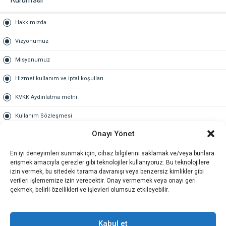
Hakkımızda
Vizyonumuz
Misyonumuz
Hizmet kullanım ve iptal koşulları
KVKK Aydınlatma metni
Kullanım Sözleşmesi
Onayı Yönet
Gold Üyelik
En iyi deneyimleri sunmak için, cihaz bilgilerini saklamak ve/veya bunlara
Gold üyelik nedir
erişmek amacıyla çerezler gibi teknolojiler kullanıyoruz. Bu teknolojilere
izin vermek, bu sitedeki tarama davranışı veya benzersiz kimlikler gibi
Kariyer
verileri işlememize izin verecektir. Onay vermemek veya onayı geri
çekmek, belirli özellikleri ve işlevleri olumsuz etkileyebilir.
İş Başvuru Formu
İletişim
Kabul et