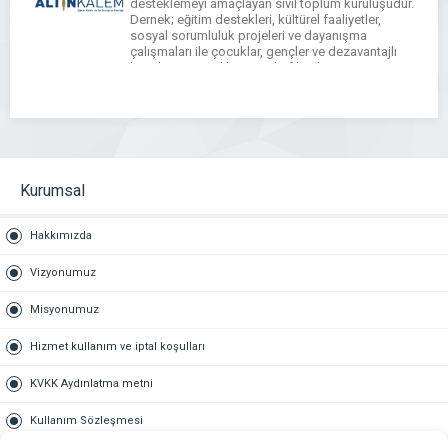
desteklemeyi amaçlayan sivil toplum kuruluşudur.
Dernek; eğitim destekleri, kültürel faaliyetler,
sosyal sorumluluk projeleri ve dayanışma
çalışmaları ile çocuklar, gençler ve dezavantajlı
bireylerin sosyal hayata aktif katılımını
güçlendirmeyi hedefler. Altınkalem Derneği,
gönüllülük esasına dayalı, sürdürülebilir ve
topluma değer katan projeler […]
Kurumsal
Hakkımızda
Vizyonumuz
Misyonumuz
Hizmet kullanım ve iptal koşulları
KVKK Aydınlatma metni
Kullanım Sözleşmesi