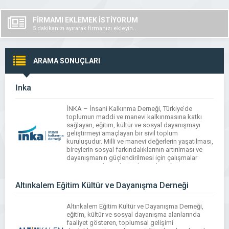
FİRMAMI EKLEMEK İSTİYORUM
5 dakikanızı ayırarak firmanızı ekleyin..
ARAMA SONUÇLARI
İnka
İNKA – İnsani Kalkınma Derneği, Türkiye’de
toplumun maddi ve manevi kalkınmasına katkı
sağlayan, eğitim, kültür ve sosyal dayanışmayı
geliştirmeyi amaçlayan bir sivil toplum
kuruluşudur. Milli ve manevi değerlerin yaşatılması,
bireylerin sosyal farkındalıklarının artırılması ve
dayanışmanın güçlendirilmesi için çalışmalar
yapar. Dernek; toplumsal projeler, eğitim
programları, kültürel etkinlikler ve insan odaklı
kalkınma modelleri geliştirme faaliyetleriyle yerel
Altınkalem Eğitim Kültür ve Dayanışma Derneği
ve […]
Altınkalem Eğitim Kültür ve Dayanışma Derneği,
eğitim, kültür ve sosyal dayanışma alanlarında
faaliyet gösteren, toplumsal gelişimi