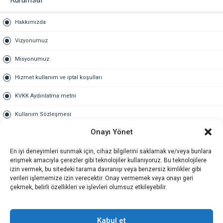
Hakkımızda
Vizyonumuz
Misyonumuz
Hizmet kullanım ve iptal koşulları
KVKK Aydınlatma metni
Kullanım Sözleşmesi
Onayı Yönet
Gold Üyelik
En iyi deneyimleri sunmak için, cihaz bilgilerini saklamak ve/veya bunlara
Gold üyelik nedir
erişmek amacıyla çerezler gibi teknolojiler kullanıyoruz. Bu teknolojilere
izin vermek, bu sitedeki tarama davranışı veya benzersiz kimlikler gibi
Kariyer
verileri işlememize izin verecektir. Onay vermemek veya onayı geri
çekmek, belirli özellikleri ve işlevleri olumsuz etkileyebilir.
İş Başvuru Formu
İletişim
Kabul et