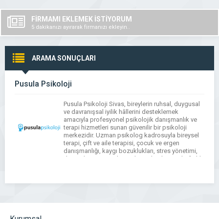
FİRMAMI EKLEMEK İSTİYORUM
5 dakikanızı ayırarak firmanızı ekleyin..
ARAMA SONUÇLARI
Pusula Psikoloji
Pusula Psikoloji Sivas, bireylerin ruhsal, duygusal
ve davranışsal iyilik hâllerini desteklemek
amacıyla profesyonel psikolojik danışmanlık ve
terapi hizmetleri sunan güvenilir bir psikoloji
merkezidir. Uzman psikolog kadrosuyla bireysel
terapi, çift ve aile terapisi, çocuk ve ergen
danışmanlığı, kaygı bozuklukları, stres yönetimi,
duygudurum sorunları ve kişisel gelişim gibi farklı
alanlarda bilimsel temelli psikolojik destek sağlar.
Pusula Psikoloji […]
Kurumsal