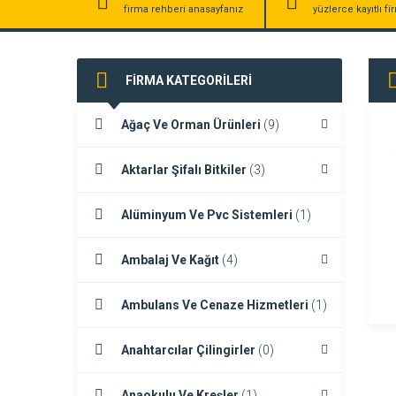
firma rehberi anasayfanız
yüzlerce kayıtlı f
FİRMA KATEGORİLERİ
Ağaç Ve Orman Ürünleri
(9)
Aktarlar Şifalı Bitkiler
(3)
Alüminyum Ve Pvc Sistemleri
(1)
Ambalaj Ve Kağıt
(4)
Ambulans Ve Cenaze Hizmetleri
(1)
Anahtarcılar Çilingirler
(0)
Anaokulu Ve Kreşler
(1)