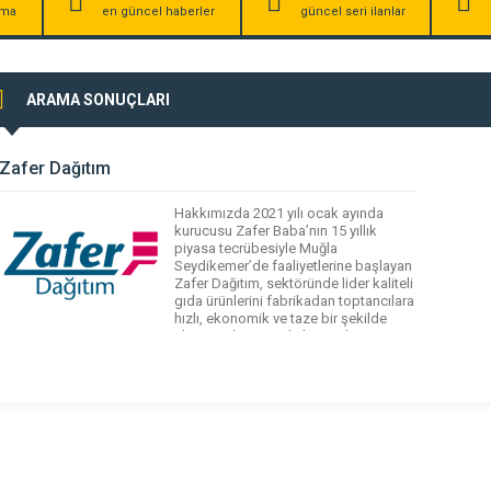
irma
en güncel haberler
güncel seri ilanlar
ARAMA SONUÇLARI
Zafer Dağıtım
Hakkımızda 2021 yılı ocak ayında
kurucusu Zafer Baba’nın 15 yıllık
piyasa tecrübesiyle Muğla
Seydikemer’de faaliyetlerine başlayan
Zafer Dağıtım, sektöründe lider kaliteli
gıda ürünlerini fabrikadan toptancılara
hızlı, ekonomik ve taze bir şekilde
ulaştırmak amacıyla hizmetlerine
devam ediyor. Misyonumuz Zafer
Dağıtım, gelişen piyasa koşullarına ve
teknolojik şartlara göre kendini sürekli
yenileyerek, bölgesinde çalıştığı tüm
müşterileri için kârlı, […]