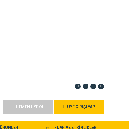
HEMEN ÜYE OL
ÜYE GİRİŞİ YAP
ÜRÜNLER
FUAR VE ETKİNLİKLER