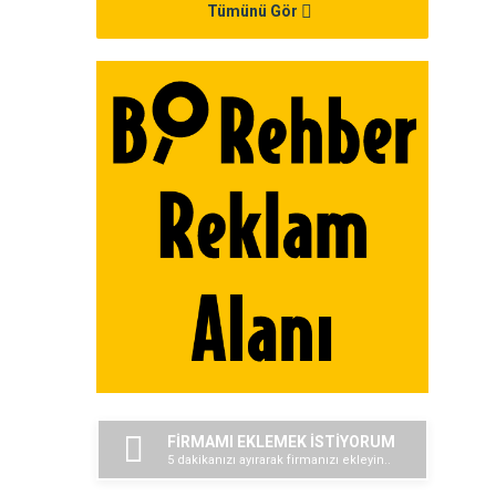
Tümünü Gör
FİRMAMI EKLEMEK İSTİYORUM
5 dakikanızı ayırarak firmanızı ekleyin..