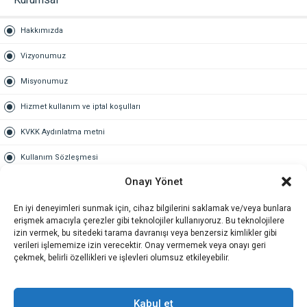
Hakkımızda
Vizyonumuz
Misyonumuz
Hizmet kullanım ve iptal koşulları
KVKK Aydınlatma metni
Kullanım Sözleşmesi
Onayı Yönet
Gold Üyelik
En iyi deneyimleri sunmak için, cihaz bilgilerini saklamak ve/veya bunlara
Gold üyelik nedir
erişmek amacıyla çerezler gibi teknolojiler kullanıyoruz. Bu teknolojilere
izin vermek, bu sitedeki tarama davranışı veya benzersiz kimlikler gibi
Kariyer
verileri işlememize izin verecektir. Onay vermemek veya onayı geri
çekmek, belirli özellikleri ve işlevleri olumsuz etkileyebilir.
İş Başvuru Formu
İletişim
Kabul et