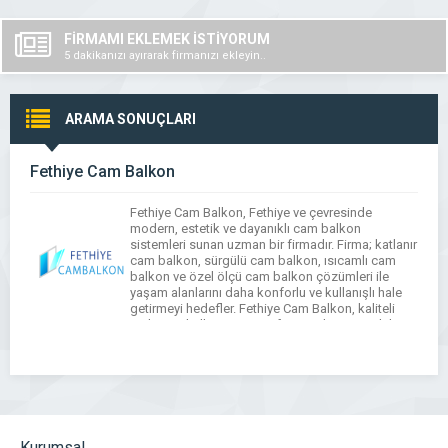
FİRMAMI EKLEMEK İSTİYORUM
5 dakikanızı ayırarak firmanızı ekleyin..
ARAMA SONUÇLARI
Fethiye Cam Balkon
Fethiye Cam Balkon, Fethiye ve çevresinde
modern, estetik ve dayanıklı cam balkon
sistemleri sunan uzman bir firmadır. Firma; katlanır
cam balkon, sürgülü cam balkon, ısıcamlı cam
balkon ve özel ölçü cam balkon çözümleri ile
yaşam alanlarını daha konforlu ve kullanışlı hale
getirmeyi hedefler. Fethiye Cam Balkon, kaliteli
malzeme kullanımı ve profesyonel montaj ekibi
sayesinde uzun […]
Kurumsal