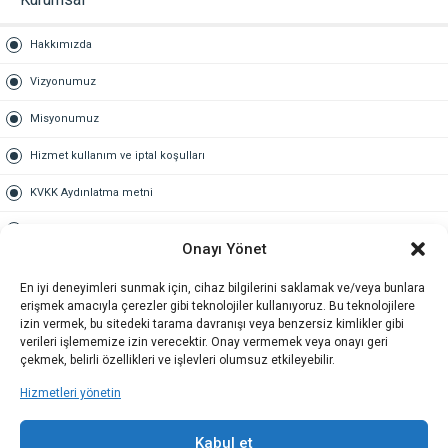
Hakkımızda
Vizyonumuz
Misyonumuz
Hizmet kullanım ve iptal koşulları
KVKK Aydınlatma metni
Kullanım Sözleşmesi
Onayı Yönet
Gold Üyelik
En iyi deneyimleri sunmak için, cihaz bilgilerini saklamak ve/veya bunlara
erişmek amacıyla çerezler gibi teknolojiler kullanıyoruz. Bu teknolojilere
Gold üyelik nedir
izin vermek, bu sitedeki tarama davranışı veya benzersiz kimlikler gibi
verileri işlememize izin verecektir. Onay vermemek veya onayı geri
Kariyer
çekmek, belirli özellikleri ve işlevleri olumsuz etkileyebilir.
Hizmetleri yönetin
İş Başvuru Formu
İletişim
Kabul et