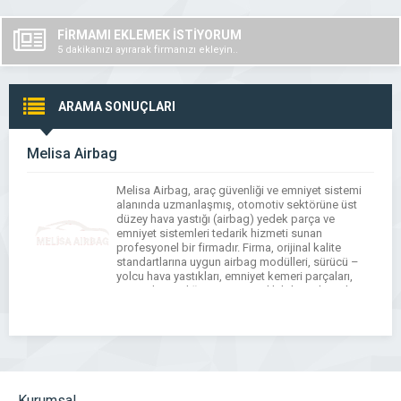
FİRMAMI EKLEMEK İSTİYORUM
5 dakikanızı ayırarak firmanızı ekleyin..
ARAMA SONUÇLARI
Melisa Airbag
Melisa Airbag, araç güvenliği ve emniyet sistemi
alanında uzmanlaşmış, otomotiv sektörüne üst
düzey hava yastığı (airbag) yedek parça ve
emniyet sistemleri tedarik hizmeti sunan
profesyonel bir firmadır. Firma, orijinal kalite
standartlarına uygun airbag modülleri, sürücü –
yolcu hava yastıkları, emniyet kemeri parçaları,
sensörler ve diğer araç güvenlik bileşenlerini hem
bireysel müşterilere hem de otomotiv servislerine
[…]
Kurumsal