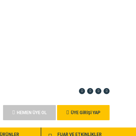
HEMEN ÜYE OL
ÜYE GİRİŞİ YAP
ÜRÜNLER
FUAR VE ETKİNLİKLER