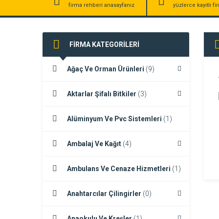
firma rehberi anasayfanız
yüzlerce kayıtlı f
FİRMA KATEGORİLERİ
Ağaç Ve Orman Ürünleri
(9)
Aktarlar Şifalı Bitkiler
(3)
Alüminyum Ve Pvc Sistemleri
(1)
Ambalaj Ve Kağıt
(4)
Ambulans Ve Cenaze Hizmetleri
(1)
Anahtarcılar Çilingirler
(0)
Anaokulu Ve Kreşler
(1)