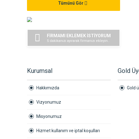
Tümünü Gör
FİRMAMI EKLEMEK İSTİYORUM
5 dakikanızı ayırarak firmanızı ekleyin..
Kurumsal
Gold Üy
Hakkımızda
Gold ü
Vizyonumuz
Misyonumuz
Hizmet kullanım ve iptal koşulları