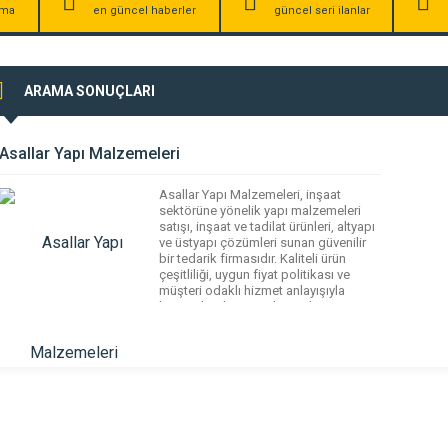
irma
en güncel haberler
güncel seri ilanlar
ARAMA SONUÇLARI
Asallar Yapı Malzemeleri
Asallar Yapı Malzemeleri, inşaat
sektörüne yönelik yapı malzemeleri
satışı, inşaat ve tadilat ürünleri, altyapı
ve üstyapı çözümleri sunan güvenilir
bir tedarik firmasıdır. Kaliteli ürün
çeşitliliği, uygun fiyat politikası ve
müşteri odaklı hizmet anlayışıyla
bireysel ve kurumsal projelere
profesyonel çözümler sağlar. Asallar
Yapı Malzemeleri, dayanıklı ve
standartlara uygun ürünleriyle yapı
projelerinin sağlam temeller üzerine
kurulmasına katkı […]