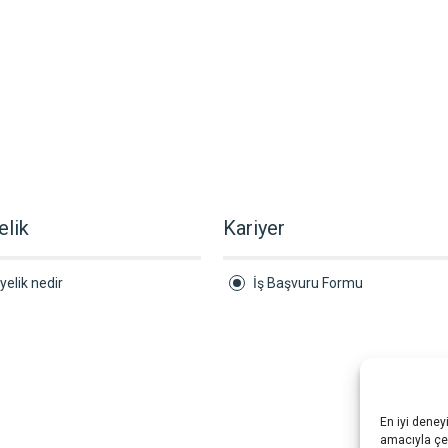
elik
Kariyer
yelik nedir
İş Başvuru Formu
En iyi deney
amacıyla çer