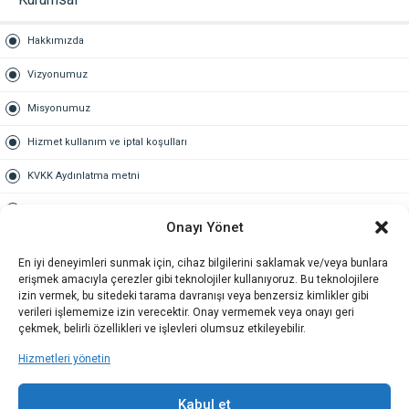
Hakkımızda
Vizyonumuz
Misyonumuz
Hizmet kullanım ve iptal koşulları
KVKK Aydınlatma metni
Kullanım Sözleşmesi
Onayı Yönet
Gold Üyelik
En iyi deneyimleri sunmak için, cihaz bilgilerini saklamak ve/veya bunlara
erişmek amacıyla çerezler gibi teknolojiler kullanıyoruz. Bu teknolojilere
Gold üyelik nedir
izin vermek, bu sitedeki tarama davranışı veya benzersiz kimlikler gibi
verileri işlememize izin verecektir. Onay vermemek veya onayı geri
Kariyer
çekmek, belirli özellikleri ve işlevleri olumsuz etkileyebilir.
Hizmetleri yönetin
İş Başvuru Formu
İletişim
Kabul et