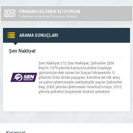
FİRMAMI EKLEMEK İSTİYORUM
5 dakikanızı ayırarak firmanızı ekleyin..
ARAMA SONUÇLARI
Şen Nakliyat
Şen Nakliyat 212 Şen Nakliyat, Şahsefer ŞEN
Bey’in 1979 yılında kamyonculukla başlayıp
günümüze dek süren bir başarı hikayesidir. O
yıllarda Ordu ilinde yaşayan, kendine ait tek araç
ve şahıs işletmesiyle nakliyatçılık yapan Şahsefer
Bey, 2002 yılında işletmesini İstanbul’a taşır. 2012
yılında şirketini büyüterek limited şirketine
dönüştürür. Zamanla filosunu artırarak hizmet
kalitesi ve altyapısını güçlendirir. 212 […]
Kurumsal