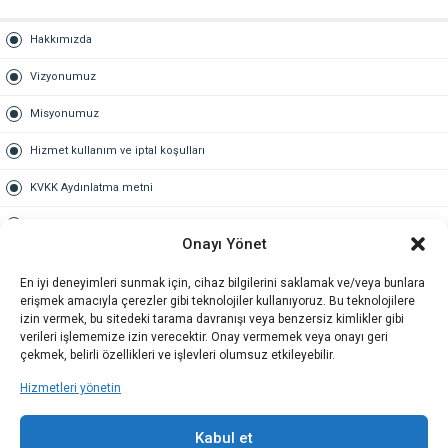
Hakkımızda
Vizyonumuz
Misyonumuz
Hizmet kullanım ve iptal koşulları
KVKK Aydınlatma metni
Kullanım Sözleşmesi
Onayı Yönet
Gold Üyelik
En iyi deneyimleri sunmak için, cihaz bilgilerini saklamak ve/veya bunlara
erişmek amacıyla çerezler gibi teknolojiler kullanıyoruz. Bu teknolojilere
Gold üyelik nedir
izin vermek, bu sitedeki tarama davranışı veya benzersiz kimlikler gibi
verileri işlememize izin verecektir. Onay vermemek veya onayı geri
Kariyer
çekmek, belirli özellikleri ve işlevleri olumsuz etkileyebilir.
Hizmetleri yönetin
İş Başvuru Formu
İletişim
Kabul et