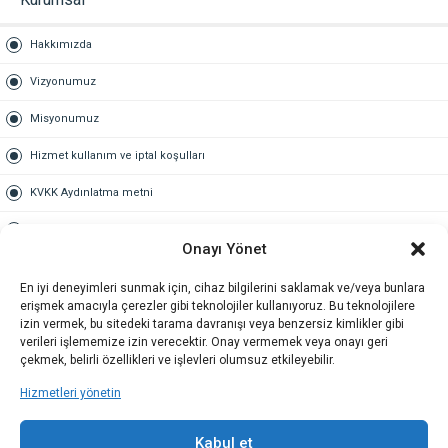
Hakkımızda
Vizyonumuz
Misyonumuz
Hizmet kullanım ve iptal koşulları
KVKK Aydınlatma metni
Kullanım Sözleşmesi
Onayı Yönet
Gold Üyelik
En iyi deneyimleri sunmak için, cihaz bilgilerini saklamak ve/veya bunlara
erişmek amacıyla çerezler gibi teknolojiler kullanıyoruz. Bu teknolojilere
Gold üyelik nedir
izin vermek, bu sitedeki tarama davranışı veya benzersiz kimlikler gibi
verileri işlememize izin verecektir. Onay vermemek veya onayı geri
Kariyer
çekmek, belirli özellikleri ve işlevleri olumsuz etkileyebilir.
Hizmetleri yönetin
İş Başvuru Formu
İletişim
Kabul et