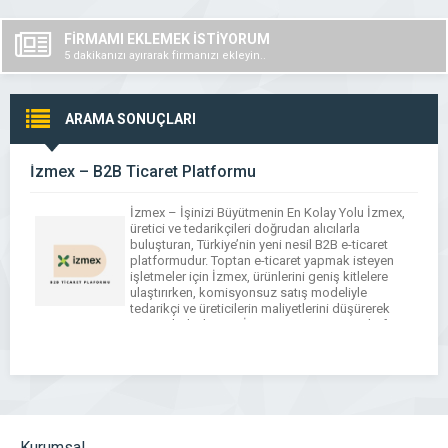
FİRMAMI EKLEMEK İSTİYORUM
5 dakikanızı ayırarak firmanızı ekleyin..
ARAMA SONUÇLARI
İzmex – B2B Ticaret Platformu
İzmex – İşinizi Büyütmenin En Kolay Yolu İzmex,
üretici ve tedarikçileri doğrudan alıcılarla
buluşturan, Türkiye’nin yeni nesil B2B e-ticaret
platformudur. Toptan e-ticaret yapmak isteyen
işletmeler için İzmex, ürünlerini geniş kitlelere
ulaştırırken, komisyonsuz satış modeliyle
tedarikçi ve üreticilerin maliyetlerini düşürerek
ticareti kolaylaştırır. İzmex – B2B Ticaret Platformu
Toptan satış yapıyorsunuz, ancak yüksek
komisyonlar ve müşteri bulma […]
Kurumsal