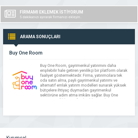
FİRMAMI EKLEMEK İSTİYORUM
5 dakikanızı ayırarak firmanızı ekleyin..
ARAMA SONUÇLARI
Buy One Room
Buy One Room, gayrimenkul yatırımını daha
erişilebilir hale getiren yenilikçi bir platform olarak
faaliyet göstermektedir. Firma, yatırımcılara tek
oda satın alma, paylı gayrimenkul yatırımı ve
alternatif emlak yatırım modelleri sunarak yüksek
bütçelere ihtiyaç duymadan gayrimenkul
sektörüne adım atma imkânı sağlar. Buy One
Room, özellikle pasif gelir elde etmek isteyen
bireyler için şeffaf, güvenilir ve sürdürülebilir […]
Kurumsal