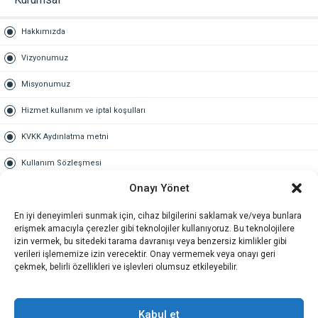
Hakkımızda
Vizyonumuz
Misyonumuz
Hizmet kullanım ve iptal koşulları
KVKK Aydınlatma metni
Kullanım Sözleşmesi
Onayı Yönet
Gold Üyelik
En iyi deneyimleri sunmak için, cihaz bilgilerini saklamak ve/veya bunlara
Gold üyelik nedir
erişmek amacıyla çerezler gibi teknolojiler kullanıyoruz. Bu teknolojilere
izin vermek, bu sitedeki tarama davranışı veya benzersiz kimlikler gibi
Kariyer
verileri işlememize izin verecektir. Onay vermemek veya onayı geri
çekmek, belirli özellikleri ve işlevleri olumsuz etkileyebilir.
İş Başvuru Formu
İletişim
Kabul et