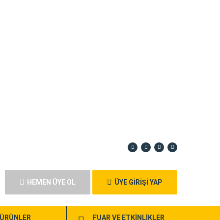
HEMEN ÜYE OL
ÜYE GİRİŞİ YAP
ÜRÜNLER
FUAR VE ETKİNLİKLER