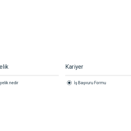
elik
Kariyer
yelik nedir
İş Başvuru Formu