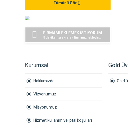
Tümünü Gör
FİRMAMI EKLEMEK İSTİYORUM
5 dakikanızı ayırarak firmanızı ekleyin..
Kurumsal
Gold Üy
Hakkımızda
Gold ü
Vizyonumuz
Misyonumuz
Hizmet kullanım ve iptal koşulları