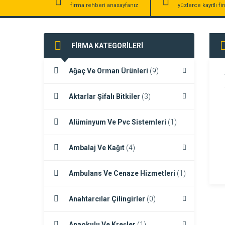
firma rehberi anasayfanız
yüzlerce kayıtlı f
FİRMA KATEGORİLERİ
Ağaç Ve Orman Ürünleri
(9)
Aktarlar Şifalı Bitkiler
(3)
Alüminyum Ve Pvc Sistemleri
(1)
Ambalaj Ve Kağıt
(4)
Ambulans Ve Cenaze Hizmetleri
(1)
Anahtarcılar Çilingirler
(0)
Anaokulu Ve Kreşler
(1)