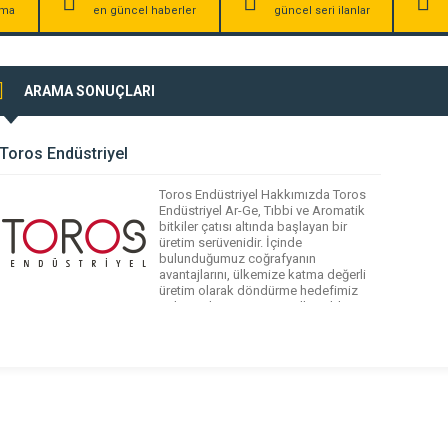
irma
en güncel haberler
güncel seri ilanlar
ARAMA SONUÇLARI
Toros Endüstriyel
Toros Endüstriyel Hakkımızda Toros
Endüstriyel Ar-Ge, Tıbbi ve Aromatik
bitkiler çatısı altında başlayan bir
üretim serüvenidir. İçinde
bulunduğumuz coğrafyanın
avantajlarını, ülkemize katma değerli
üretim olarak döndürme hedefimiz
tutkuya dönüştü. Uzun yıllar Tıbbi ve
Aromatik bitkilerin insanlar, hayvanlar
ve bitkiler üzerine etkilerini araştırdık.
Gerekli saha tecrübesi ve akademik
eğitimler tamamlandıktan sonra
şirketleşme faaliyeti içine girdik. Bu […]