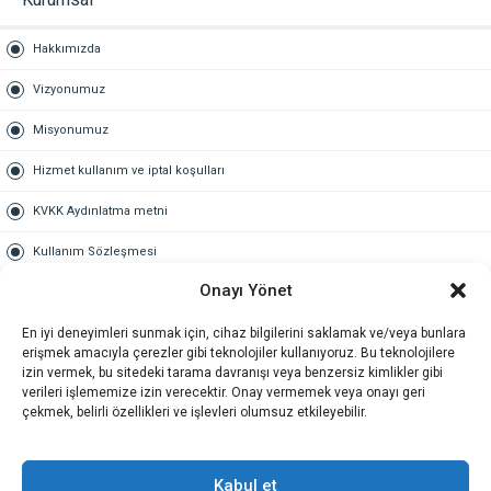
Hakkımızda
Vizyonumuz
Misyonumuz
Hizmet kullanım ve iptal koşulları
KVKK Aydınlatma metni
Kullanım Sözleşmesi
Onayı Yönet
Gold Üyelik
En iyi deneyimleri sunmak için, cihaz bilgilerini saklamak ve/veya bunlara
Gold üyelik nedir
erişmek amacıyla çerezler gibi teknolojiler kullanıyoruz. Bu teknolojilere
izin vermek, bu sitedeki tarama davranışı veya benzersiz kimlikler gibi
Kariyer
verileri işlememize izin verecektir. Onay vermemek veya onayı geri
çekmek, belirli özellikleri ve işlevleri olumsuz etkileyebilir.
İş Başvuru Formu
İletişim
Kabul et