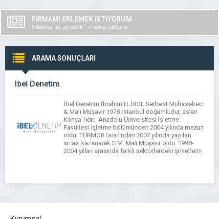
FİRMAMI EKLEMEK İSTİYORUM
5 dakikanızı ayırarak firmanızı ekleyin..
ARAMA SONUÇLARI
İbel Denetim
İbel Denetim İbrahim ELİBOL Serbest Muhasebeci
& Mali Müşavir 1978 İstanbul doğumludur, aslen
Konya’ lıdır. Anadolu Üniversitesi İşletme
Fakültesi İşletme bölümünden 2004 yılında mezun
oldu. TÜRMOB tarafından 2007 yılında yapılan
sınavı kazanarak S.M. Mali Müşavir oldu. 1998-
2004 yılları arasında farklı sektörlerdeki şirketlerin
muhasebe-finans departmanlarında görev aldı,
2004-2016 yıllarında Yeminli Mali Müşavirlik
şirketinde denetçi olarak tam […]
Kurumsal