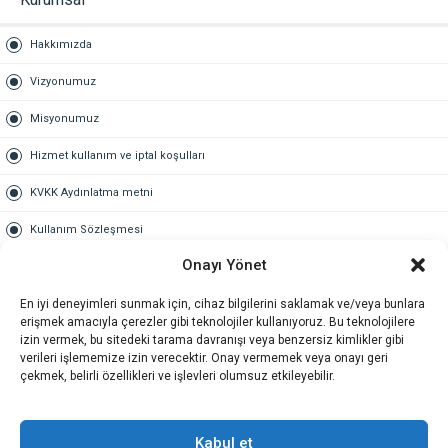
Hakkımızda
Vizyonumuz
Misyonumuz
Hizmet kullanım ve iptal koşulları
KVKK Aydınlatma metni
Kullanım Sözleşmesi
Onayı Yönet
Gold Üyelik
En iyi deneyimleri sunmak için, cihaz bilgilerini saklamak ve/veya bunlara
Gold üyelik nedir
erişmek amacıyla çerezler gibi teknolojiler kullanıyoruz. Bu teknolojilere
izin vermek, bu sitedeki tarama davranışı veya benzersiz kimlikler gibi
Kariyer
verileri işlememize izin verecektir. Onay vermemek veya onayı geri
çekmek, belirli özellikleri ve işlevleri olumsuz etkileyebilir.
İş Başvuru Formu
İletişim
Kabul et