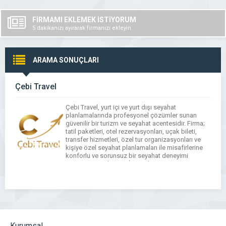
FİRMAMI EKLEMEK İSTİYORUM
5 dakikanızı ayırarak firmanızı ekleyin..
ARAMA SONUÇLARI
Çebi Travel
Çebi Travel, yurt içi ve yurt dışı seyahat
planlamalarında profesyonel çözümler sunan
güvenilir bir turizm ve seyahat acentesidir. Firma;
tatil paketleri, otel rezervasyonları, uçak bileti,
transfer hizmetleri, özel tur organizasyonları ve
kişiye özel seyahat planlamaları ile misafirlerine
konforlu ve sorunsuz bir seyahat deneyimi
sunmayı amaçlar. CEBİ Travel, müşteri
beklentilerini ön planda tutarak bütçeye ve
tercihlere […]
Kurumsal