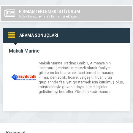
FİRMAMI EKLEMEK İSTİYORUM
5 dakikanızı ayırarak firmanızı ekleyin..
ARAMA SONUÇLARI
Makali Marine
Makali Marine Trading GmbH, Almanya’nın
Hamburg şehrinde merkezli olarak faaliyet
gösteren bir ticaret ve ticari temsil firmasıdır.
Firma, denizcilik, ticaret ve çeşitli ticari ürün
gruplarında faaliyet göstermek için kurulmuş olup,
müşterileriyle güvene dayalı ticari ilişkiler
geliştirmeyi hedefler. Yönetim kadrosunda
deneyimli profesyonellerin yer aldığı Makali
Marine, uluslararası ticaret yapısı içinde farklı
sektörlerde ticaret işlemleri yürütür ve […]
Kurumsal