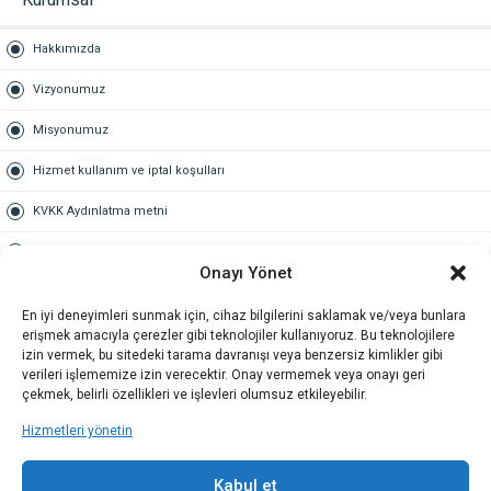
Hakkımızda
Vizyonumuz
Misyonumuz
Hizmet kullanım ve iptal koşulları
KVKK Aydınlatma metni
Kullanım Sözleşmesi
Onayı Yönet
Gold Üyelik
En iyi deneyimleri sunmak için, cihaz bilgilerini saklamak ve/veya bunlara
erişmek amacıyla çerezler gibi teknolojiler kullanıyoruz. Bu teknolojilere
Gold üyelik nedir
izin vermek, bu sitedeki tarama davranışı veya benzersiz kimlikler gibi
verileri işlememize izin verecektir. Onay vermemek veya onayı geri
Kariyer
çekmek, belirli özellikleri ve işlevleri olumsuz etkileyebilir.
Hizmetleri yönetin
İş Başvuru Formu
İletişim
Kabul et