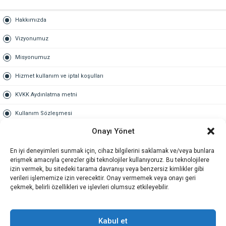
Hakkımızda
Vizyonumuz
Misyonumuz
Hizmet kullanım ve iptal koşulları
KVKK Aydınlatma metni
Kullanım Sözleşmesi
Onayı Yönet
Gold Üyelik
En iyi deneyimleri sunmak için, cihaz bilgilerini saklamak ve/veya bunlara
Gold üyelik nedir
erişmek amacıyla çerezler gibi teknolojiler kullanıyoruz. Bu teknolojilere
izin vermek, bu sitedeki tarama davranışı veya benzersiz kimlikler gibi
Kariyer
verileri işlememize izin verecektir. Onay vermemek veya onayı geri
çekmek, belirli özellikleri ve işlevleri olumsuz etkileyebilir.
İş Başvuru Formu
İletişim
Kabul et