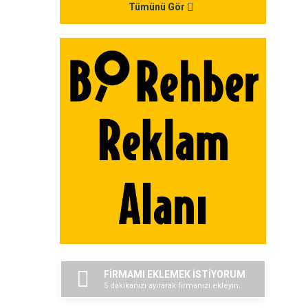
Tümünü Gör
FİRMAMI EKLEMEK İSTİYORUM
5 dakikanızı ayırarak firmanızı ekleyin..