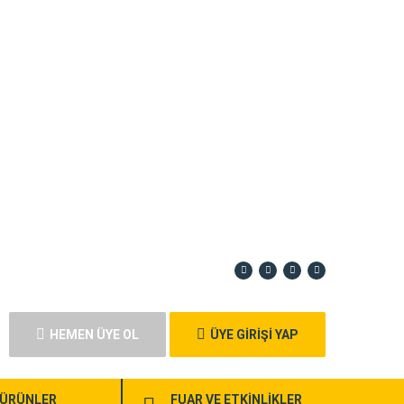
HEMEN ÜYE OL
ÜYE GİRİŞİ YAP
ÜRÜNLER
FUAR VE ETKİNLİKLER