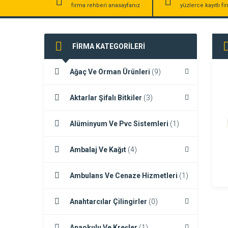
firma rehberi anasayfanız
yüzlerce kayıtlı f
FİRMA KATEGORİLERİ
Ağaç Ve Orman Ürünleri
(9)
Aktarlar Şifalı Bitkiler
(3)
Alüminyum Ve Pvc Sistemleri
(1)
Ambalaj Ve Kağıt
(4)
Ambulans Ve Cenaze Hizmetleri
(1)
Anahtarcılar Çilingirler
(0)
Anaokulu Ve Kreşler
(1)