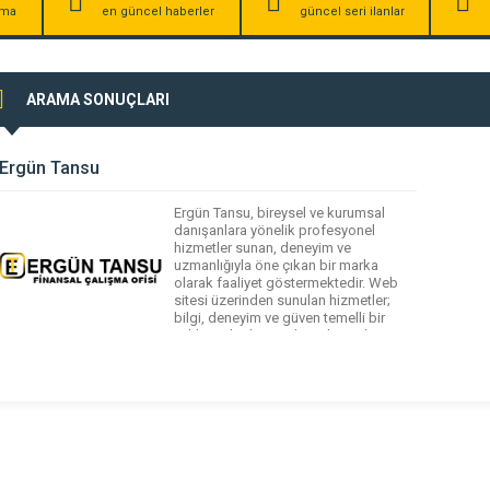
irma
en güncel haberler
güncel seri ilanlar
ARAMA SONUÇLARI
Ergün Tansu
Ergün Tansu, bireysel ve kurumsal
danışanlara yönelik profesyonel
hizmetler sunan, deneyim ve
uzmanlığıyla öne çıkan bir marka
olarak faaliyet göstermektedir. Web
sitesi üzerinden sunulan hizmetler;
bilgi, deneyim ve güven temelli bir
yaklaşımla danışanların ihtiyaçlarına
özel çözümler üretmeyi
hedeflemektedir. Ergün Tansu,
alanında güncel yaklaşımları takip
ederek sürdürülebilir, etkili ve sonuç
odaklı çalışmalar yürütür. Müşteri
memnuniyetini ön […]