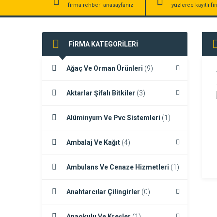
firma rehberi anasayfanız
yüzlerce kayıtlı f
FİRMA KATEGORİLERİ
Ağaç Ve Orman Ürünleri
(9)
Aktarlar Şifalı Bitkiler
(3)
Alüminyum Ve Pvc Sistemleri
(1)
Ambalaj Ve Kağıt
(4)
Ambulans Ve Cenaze Hizmetleri
(1)
Anahtarcılar Çilingirler
(0)
Anaokulu Ve Kreşler
(1)