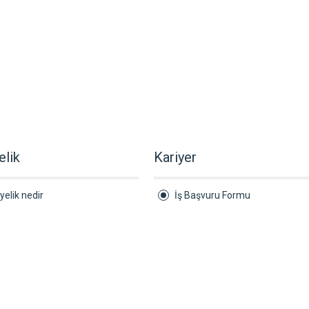
elik
Kariyer
yelik nedir
İş Başvuru Formu