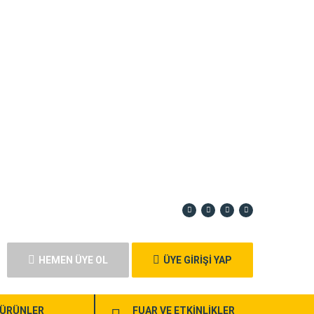
HEMEN ÜYE OL
ÜYE GİRİŞİ YAP
ÜRÜNLER
FUAR VE ETKİNLİKLER