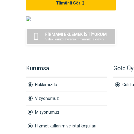
Tümünü Gör
FİRMAMI EKLEMEK İSTİYORUM
5 dakikanızı ayırarak firmanızı ekleyin..
Kurumsal
Gold Üy
Hakkımızda
Gold ü
Vizyonumuz
Misyonumuz
Hizmet kullanım ve iptal koşulları