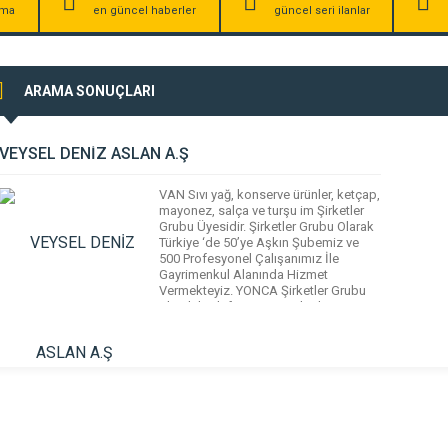
irma
en güncel haberler
güncel seri ilanlar
ARAMA SONUÇLARI
VEYSEL DENİZ ASLAN A.Ş
VAN Sıvı yağ, konserve ürünler, ketçap,
mayonez, salça ve turşu im Şirketler
Grubu Üyesidir. Şirketler Grubu Olarak
Türkiye ‘de 50’ye Aşkın Şubemiz ve
500 Profesyonel Çalışanımız İle
Gayrimenkul Alanında Hizmet
Vermekteyiz. YONCA Şirketler Grubu
olarak hedefimiz 2015 Yılında VAN
Ülkemizde 100 Şube Olarak Halkımıza
Güvenilir ve Profesyonel Bir Anlayışla
Hizmet Vermektir. Van İlimizin Son
Yıllarda […]