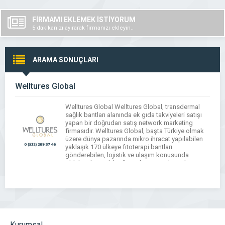
FİRMAMI EKLEMEK İSTİYORUM
5 dakikanızı ayırarak firmanızı ekleyin..
ARAMA SONUÇLARI
Welltures Global
Welltures Global Welltures Global, transdermal
sağlık bantları alanında ek gıda takviyeleri satışı
yapan bir doğrudan satış network marketing
firmasıdır. Welltures Global, başta Türkiye olmak
üzere dünya pazarında mikro ihracat yapılabilen
yaklaşık 170 ülkeye fitoterapi bantları
gönderebilen, lojistik ve ulaşım konusunda
oldukça başarılı bir firmadır. Network Marketing
Network Marketing yapısıyla kurulan sistemin
temeli, bayilerin para kazanması […]
Kurumsal