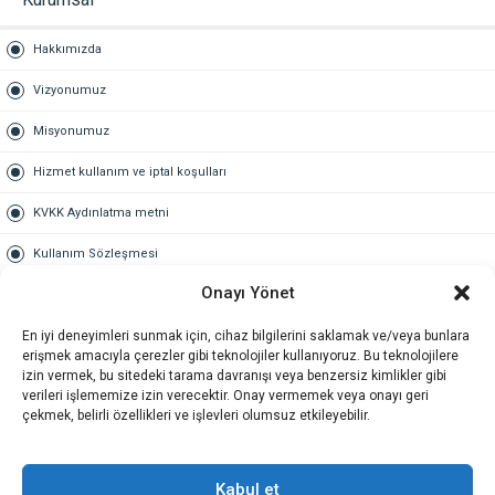
Hakkımızda
Vizyonumuz
Misyonumuz
Hizmet kullanım ve iptal koşulları
KVKK Aydınlatma metni
Kullanım Sözleşmesi
Onayı Yönet
Gold Üyelik
En iyi deneyimleri sunmak için, cihaz bilgilerini saklamak ve/veya bunlara
Gold üyelik nedir
erişmek amacıyla çerezler gibi teknolojiler kullanıyoruz. Bu teknolojilere
izin vermek, bu sitedeki tarama davranışı veya benzersiz kimlikler gibi
Kariyer
verileri işlememize izin verecektir. Onay vermemek veya onayı geri
çekmek, belirli özellikleri ve işlevleri olumsuz etkileyebilir.
İş Başvuru Formu
İletişim
Kabul et