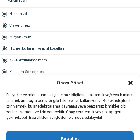
Hakkımızda
Vizyonumuz
Misyonumuz
Hizmet kullanım ve iptal koşulları
KVKK Aydınlatma metni
Kullanım Sözleşmesi
Onayı Yönet
Gold Üyelik
En iyi deneyimleri sunmak için, cihaz bilgilerini saklamak ve/veya bunlara
Gold üyelik nedir
erişmek amacıyla çerezler gibi teknolojiler kullanıyoruz. Bu teknolojilere
izin vermek, bu sitedeki tarama davranışı veya benzersiz kimlikler gibi
Kariyer
verileri işlememize izin verecektir. Onay vermemek veya onayı geri
çekmek, belirli özellikleri ve işlevleri olumsuz etkileyebilir.
İş Başvuru Formu
İletişim
Kabul et