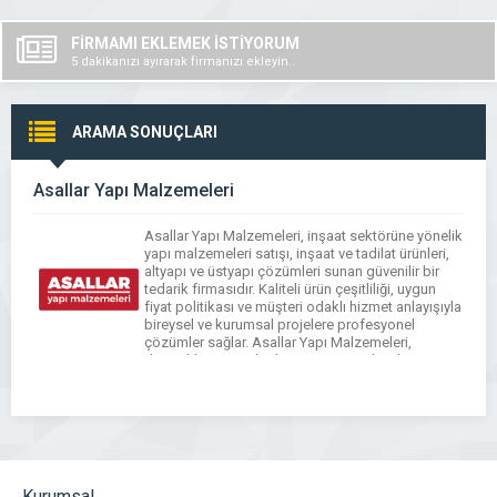
FİRMAMI EKLEMEK İSTİYORUM
5 dakikanızı ayırarak firmanızı ekleyin..
ARAMA SONUÇLARI
Asallar Yapı Malzemeleri
Asallar Yapı Malzemeleri, inşaat sektörüne yönelik
yapı malzemeleri satışı, inşaat ve tadilat ürünleri,
altyapı ve üstyapı çözümleri sunan güvenilir bir
tedarik firmasıdır. Kaliteli ürün çeşitliliği, uygun
fiyat politikası ve müşteri odaklı hizmet anlayışıyla
bireysel ve kurumsal projelere profesyonel
çözümler sağlar. Asallar Yapı Malzemeleri,
dayanıklı ve standartlara uygun ürünleriyle yapı
projelerinin sağlam temeller üzerine kurulmasına
katkı […]
Kurumsal