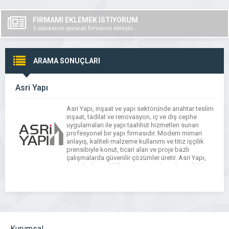
FİRMAMI EKLEMEK İSTİYORUM
5 dakikanızı ayırarak firmanızı ekleyin..
ARAMA SONUÇLARI
Asri Yapı
Asri Yapı, inşaat ve yapı sektöründe anahtar teslim
inşaat, tadilat ve renovasyon, iç ve dış cephe
uygulamaları ile yapı taahhüt hizmetleri sunan
profesyonel bir yapı firmasıdır. Modern mimari
anlayış, kaliteli malzeme kullanımı ve titiz işçilik
prensibiyle konut, ticari alan ve proje bazlı
çalışmalarda güvenilir çözümler üretir. Asri Yapı,
estetik, dayanıklılık ve zamanında teslim odaklı
hizmet […]
Kurumsal