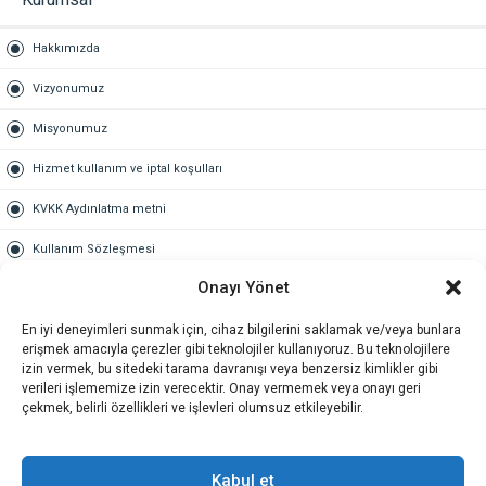
Hakkımızda
Vizyonumuz
Misyonumuz
Hizmet kullanım ve iptal koşulları
KVKK Aydınlatma metni
Kullanım Sözleşmesi
Onayı Yönet
Gold Üyelik
En iyi deneyimleri sunmak için, cihaz bilgilerini saklamak ve/veya bunlara
Gold üyelik nedir
erişmek amacıyla çerezler gibi teknolojiler kullanıyoruz. Bu teknolojilere
izin vermek, bu sitedeki tarama davranışı veya benzersiz kimlikler gibi
Kariyer
verileri işlememize izin verecektir. Onay vermemek veya onayı geri
çekmek, belirli özellikleri ve işlevleri olumsuz etkileyebilir.
İş Başvuru Formu
İletişim
Kabul et