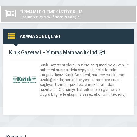
FİRMAMI EKLEMEK İSTİYORUM
5 dakikanızı ayırarak firmanızı ekleyin..
ARAMA SONUÇLARI
Kınık Gazetesi – Yimtaş Matbaacılık Ltd. Şti.
Kınık Gazetesi olarak sizlere en güncel ve güvenilir
haberleri sunmak için yepyeni bir platformla
karşınızdayız. Kınık Gazetesi, sadece bir tıklama
uzaklığınızda, her an her yerde haberlere erişim
sağlıyor. Uzman gazetecilerimiz tarafından
hazırlanan Osmaniye haberlerine en güncel ve
doğru bilgilerle ulaşın. Siyaset, ekonomi, teknoloji,
kültür, spor ve daha fazlası. İlgi alanınıza uygun
haberleri takip edin. Kendi […]
Kurumsal