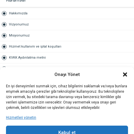
Hakkımızda
Vizyonumuz
Misyonumuz
Hizmet kullanım ve iptal koşulları
KVKK Aydınlatma metni
Kullanım Sözleşmesi
Onayı Yönet
Gold Üyelik
En iyi deneyimleri sunmak için, cihaz bilgilerini saklamak ve/veya bunlara
erişmek amacıyla çerezler gibi teknolojiler kullanıyoruz. Bu teknolojilere
Gold üyelik nedir
izin vermek, bu sitedeki tarama davranışı veya benzersiz kimlikler gibi
verileri işlememize izin verecektir. Onay vermemek veya onayı geri
Kariyer
çekmek, belirli özellikleri ve işlevleri olumsuz etkileyebilir.
Hizmetleri yönetin
İş Başvuru Formu
İletişim
Kabul et