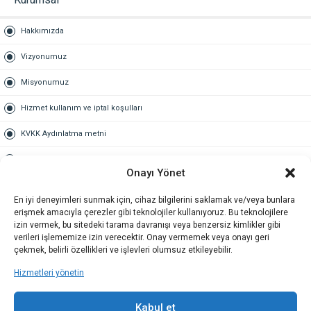
Hakkımızda
Vizyonumuz
Misyonumuz
Hizmet kullanım ve iptal koşulları
KVKK Aydınlatma metni
Kullanım Sözleşmesi
Onayı Yönet
Gold Üyelik
En iyi deneyimleri sunmak için, cihaz bilgilerini saklamak ve/veya bunlara
erişmek amacıyla çerezler gibi teknolojiler kullanıyoruz. Bu teknolojilere
Gold üyelik nedir
izin vermek, bu sitedeki tarama davranışı veya benzersiz kimlikler gibi
verileri işlememize izin verecektir. Onay vermemek veya onayı geri
Kariyer
çekmek, belirli özellikleri ve işlevleri olumsuz etkileyebilir.
Hizmetleri yönetin
İş Başvuru Formu
İletişim
Kabul et