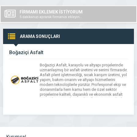
FİRMAMI EKLEMEK İSTİYORUM
5 dakikanızı ayırarak firmanızı ekleyin..
ARAMA SONUÇLARI
Boğaziçi Asfalt
Boğaziçi Asfalt, karayolu ve altyapı projelerinde
uzmanlaşmış bir asfalt üretimi ve serimi firmasıdır.
Asfalt plent işletmeciliği, sıcak karışım üretimi, yol
yapım, bakım-onarım ve altyapı hizmetlerini
modern teknolojilerle yürütür. Profesyonel ekip ve
donanımlarla hem kamu hem de özel sektör
projelerine kaliteli, dayanıklı ve ekonomik asfalt
çözümleri sunarak güvenli yolların inşasına katkı
sağlar.
Kurumsal