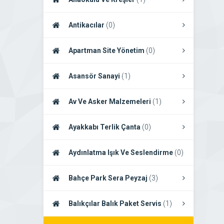
Antikacılar
(0)
Apartman Site Yönetim
(0)
Asansör Sanayi
(1)
Av Ve Asker Malzemeleri
(1)
Ayakkabı Terlik Çanta
(0)
Aydınlatma Işık Ve Seslendirme
(0)
Bahçe Park Sera Peyzaj
(3)
Balıkçılar Balık Paket Servis
(1)