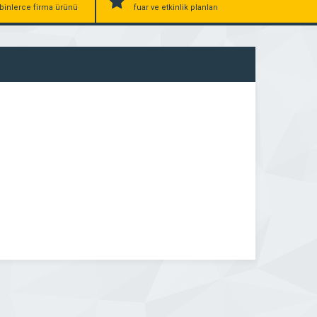
binlerce firma ürünü
fuar ve etkinlik planları