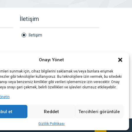
İletişim
İletişim
Onayı Yönet
imleri sunmak için, cihaz bilgilerini saklamak ve/veya bunlara erişmek
ezler gibi teknolojiler kullanıyoruz. Bu teknolojilere izin vermek, bu sitedeki
nışı veya benzersiz kimlikler gibi verileri işlememize izin verecektir. Onay
a onayı geri çekmek, belirli özellikleri ve işlevleri olumsuz etkileyebilir.
önetin
bul et
Reddet
Tercihleri görüntüle
Gizlilik Politikası