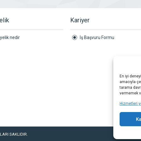
elik
Kariyer
yelik nedir
İş Başvuru Formu
En iyi deney
amacıyla çer
tarama davra
vermemek vey
Hizmetleri y
Ka
ARI SAKLIDIR.