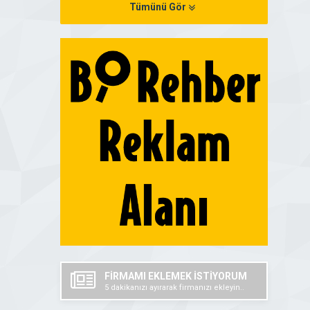
Tümünü Gör
FİRMAMI EKLEMEK İSTİYORUM
5 dakikanızı ayırarak firmanızı ekleyin..