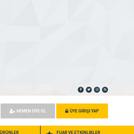
HEMEN ÜYE OL
ÜYE GİRİŞİ YAP
ÜRÜNLER
FUAR VE ETKİNLİKLER