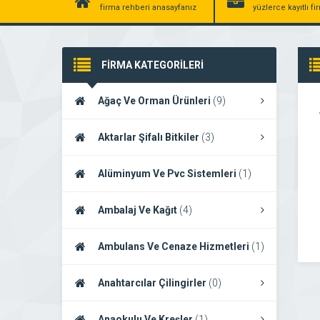
firma rehberi anasayfanız
yüzlerce kayıtlı f
FİRMA KATEGORİLERİ
Ağaç Ve Orman Ürünleri
(9)
Aktarlar Şifalı Bitkiler
(3)
Alüminyum Ve Pvc Sistemleri
(1)
Ambalaj Ve Kağıt
(4)
Ambulans Ve Cenaze Hizmetleri
(1)
Anahtarcılar Çilingirler
(0)
Anaokulu Ve Kreşler
(1)