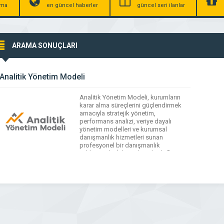
irma
en güncel haberler
güncel seri ilanlar
ARAMA SONUÇLARI
Analitik Yönetim Modeli
Analitik Yönetim Modeli, kurumların
karar alma süreçlerini güçlendirmek
amacıyla stratejik yönetim,
performans analizi, veriye dayalı
yönetim modelleri ve kurumsal
danışmanlık hizmetleri sunan
profesyonel bir danışmanlık
yaklaşımıdır. İşletmelerin hedeflerine
daha hızlı ve sürdürülebilir şekilde
ulaşmasını sağlamak için ölçülebilir
veriler, analiz teknikleri ve sistematik
yönetim çözümleri üretir. Analitik
Yönetim Modeli, verimlilik artışı ve
kurumsal gelişim odaklı modern […]