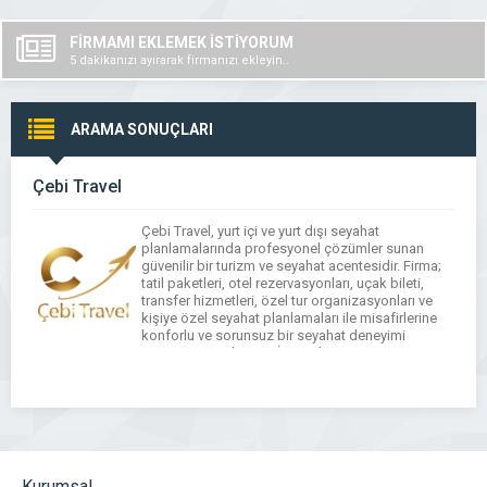
FİRMAMI EKLEMEK İSTİYORUM
5 dakikanızı ayırarak firmanızı ekleyin..
ARAMA SONUÇLARI
Çebi Travel
Çebi Travel, yurt içi ve yurt dışı seyahat
planlamalarında profesyonel çözümler sunan
güvenilir bir turizm ve seyahat acentesidir. Firma;
tatil paketleri, otel rezervasyonları, uçak bileti,
transfer hizmetleri, özel tur organizasyonları ve
kişiye özel seyahat planlamaları ile misafirlerine
konforlu ve sorunsuz bir seyahat deneyimi
sunmayı amaçlar. CEBİ Travel, müşteri
beklentilerini ön planda tutarak bütçeye ve
tercihlere […]
Kurumsal