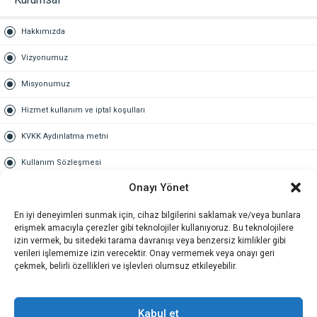
Hakkımızda
Vizyonumuz
Misyonumuz
Hizmet kullanım ve iptal koşulları
KVKK Aydınlatma metni
Kullanım Sözleşmesi
Onayı Yönet
Gold Üyelik
En iyi deneyimleri sunmak için, cihaz bilgilerini saklamak ve/veya bunlara
Gold üyelik nedir
erişmek amacıyla çerezler gibi teknolojiler kullanıyoruz. Bu teknolojilere
izin vermek, bu sitedeki tarama davranışı veya benzersiz kimlikler gibi
Kariyer
verileri işlememize izin verecektir. Onay vermemek veya onayı geri
çekmek, belirli özellikleri ve işlevleri olumsuz etkileyebilir.
İş Başvuru Formu
İletişim
Kabul et